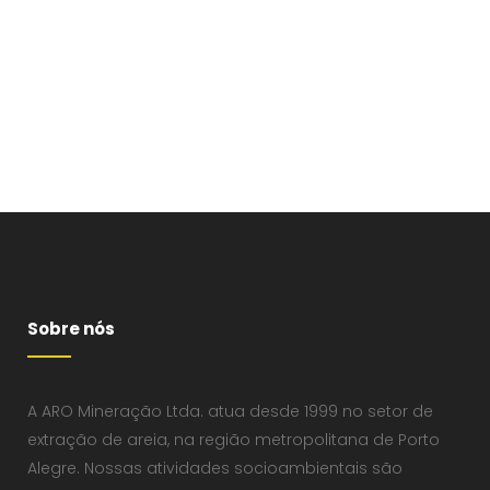
Sobre nós
A ARO Mineração Ltda. atua desde 1999 no setor de
extração de areia, na região metropolitana de Porto
Alegre. Nossas atividades socioambientais são