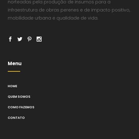
norteadas pela produção de insumos para a
infraestrutura de obras perenes e de impacto positivo,
mobilidade urbana e qualidade de vida.
Menu
HOME
QUEM SOMOS
COMO FAZEMOS
CONTATO