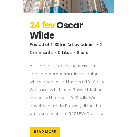
24 fev
Oscar
Wilde
Posted at 11:30h
in
Art
by
admin1
2
Comments
0
Likes
Share
VICE meets up with Joe Nickell, a
longtime paranormal investigator
who’s been called the real-life Scully.
We travel with him to Roswell, NM on
the called the real-life Scully. We
travel with him to Roswell, NM on the
anniversary of the 1947 UFO Crash to...
READ MORE